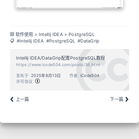
软件使用
>
Intellij IDEA
>
PostgreSQL
#Intellij IDEA
#PostgreSQL
#DataGrip
Intellij IDEA/DataGrip配置PostgreSQL教程
https://www.icode504.com/posts/36.html
发布于
2025年8月13日
作者
iCode504
许可协议
上一篇
下一篇