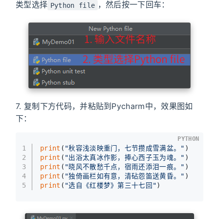
类型选择
，然后按一下回车：
Python file
7. 复制下方代码，并粘贴到Pycharm中，效果图如
下：
PYTHON
1
print
(
"秋容浅淡映重门，七节攒成雪满盆。"
)
2
print
(
"出浴太真冰作影，捧心西子玉为魂。"
)
3
print
(
"晓风不散愁千点，宿雨还添泪一痕。"
)
4
print
(
"独倚画栏如有意，清砧怨笛送黄昏。"
)
5
print
(
"选自《红楼梦》第三十七回"
)